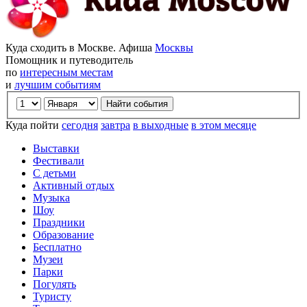
Куда сходить в Москве. Афиша
Москвы
Помощник и путеводитель
по
интересным местам
и
лучшим событиям
Куда пойти
сегодня
завтра
в выходные
в этом месяце
Выставки
Фестивали
С детьми
Активный отдых
Музыка
Шоу
Праздники
Образование
Бесплатно
Музеи
Парки
Погулять
Туристу