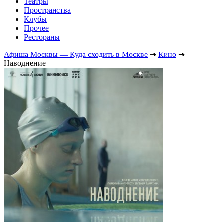
Театры
Пространства
Клубы
Прочее
Рестораны
Афиша Москвы — Куда сходить в Москве
➔
Кино
➔
Наводнение