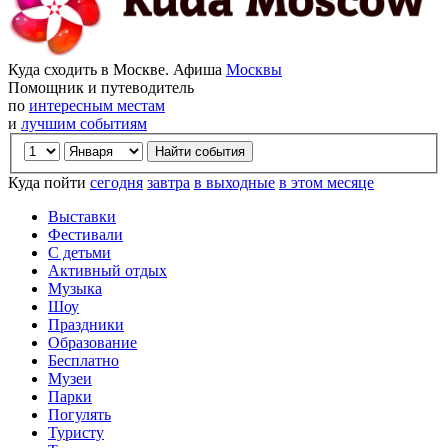
Куда сходить в Москве. Афиша
Москвы
Помощник и путеводитель
по
интересным местам
и
лучшим событиям
Куда пойти
сегодня
завтра
в выходные
в этом месяце
Выставки
Фестивали
С детьми
Активный отдых
Музыка
Шоу
Праздники
Образование
Бесплатно
Музеи
Парки
Погулять
Туристу