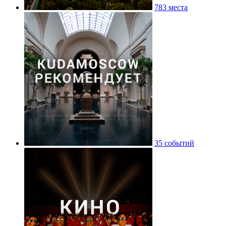
783 места
35 событий