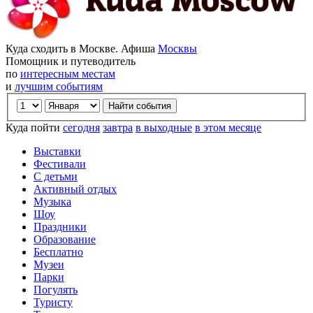
Куда сходить в Москве. Афиша
Москвы
Помощник и путеводитель
по
интересным местам
и
лучшим событиям
Куда пойти
сегодня
завтра
в выходные
в этом месяце
Выставки
Фестивали
С детьми
Активный отдых
Музыка
Шоу
Праздники
Образование
Бесплатно
Музеи
Парки
Погулять
Туристу