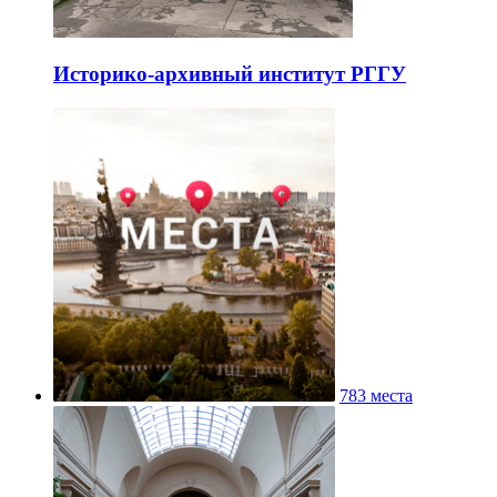
Историко-архивный институт РГГУ
783 места