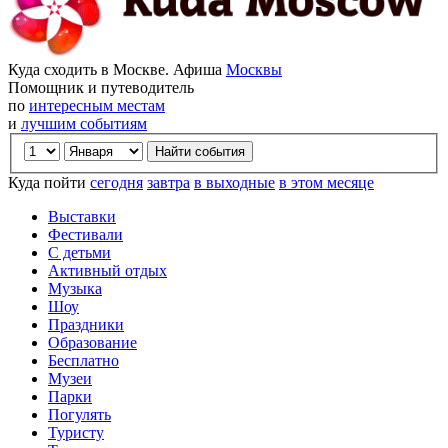
Куда сходить в Москве. Афиша
Москвы
Помощник и путеводитель
по
интересным местам
и
лучшим событиям
Куда пойти
сегодня
завтра
в выходные
в этом месяце
Выставки
Фестивали
С детьми
Активный отдых
Музыка
Шоу
Праздники
Образование
Бесплатно
Музеи
Парки
Погулять
Туристу