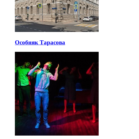
Особняк Тарасова