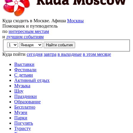
Куда сходить в Москве. Афиша
Москвы
Помощник и путеводитель
по
интересным местам
и
лучшим событиям
Куда пойти
сегодня
завтра
в выходные
в этом месяце
Выставки
Фестивали
С детьми
Активный отдых
Музыка
Шоу
Праздники
Образование
Бесплатно
Музеи
Парки
Погулять
Туристу