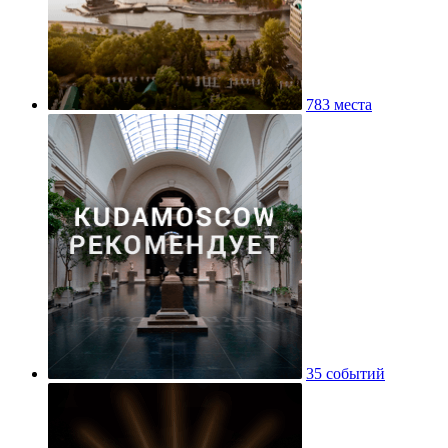
783 места
35 событий