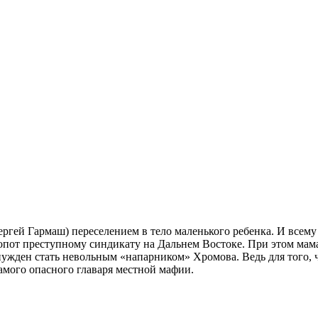
ргей Гармаш) переселением в тело маленького ребенка. И всему
опот преступному синдикату на Дальнем Востоке. При этом мама 
ужден стать невольным «напарником» Хромова. Ведь для того, чт
самого опасного главаря местной мафии.