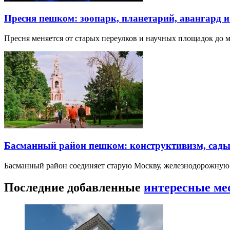
Пресня пешком: зоопарк, планетарий, авангард 
Пресня меняется от старых переулков и научных площадок до 
Басманный район пешком: конструктивизм, сады
Басманный район соединяет старую Москву, железнодорожную
Последние добавленные
интересные ме