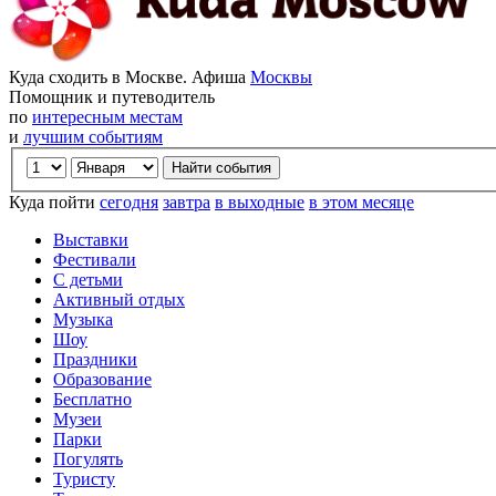
Куда сходить в Москве. Афиша
Москвы
Помощник и путеводитель
по
интересным местам
и
лучшим событиям
Куда пойти
сегодня
завтра
в выходные
в этом месяце
Выставки
Фестивали
С детьми
Активный отдых
Музыка
Шоу
Праздники
Образование
Бесплатно
Музеи
Парки
Погулять
Туристу