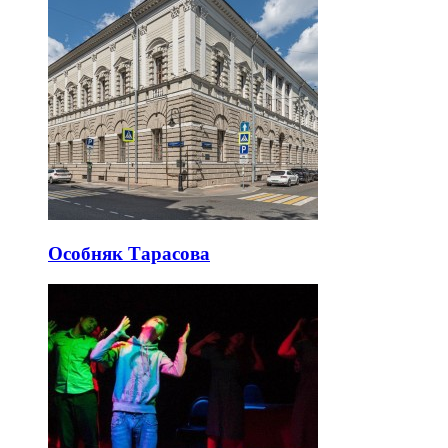
Особняк Тарасова