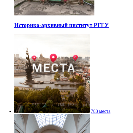
Историко-архивный институт РГГУ
783 места