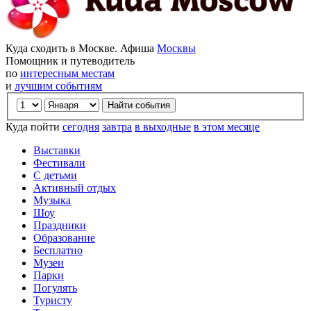
Куда сходить в Москве. Афиша
Москвы
Помощник и путеводитель
по
интересным местам
и
лучшим событиям
Куда пойти
сегодня
завтра
в выходные
в этом месяце
Выставки
Фестивали
С детьми
Активный отдых
Музыка
Шоу
Праздники
Образование
Бесплатно
Музеи
Парки
Погулять
Туристу