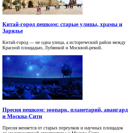
Китай-город пешком: старые улицы, храмы и
Зарядье
Китай-город — не одна улица, а исторический район между
Красной площадью, Лубянкой и Москвой-рекой.
Пресня пешком: зоопарк, планетарий, авангард
и Москва-Сити
Пресня меняется от старых переулков и научных площадок