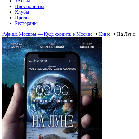
Театры
Пространства
Клубы
Прочее
Рестораны
Афиша Москвы — Куда сходить в Москве
➔
Кино
➔
На Луне