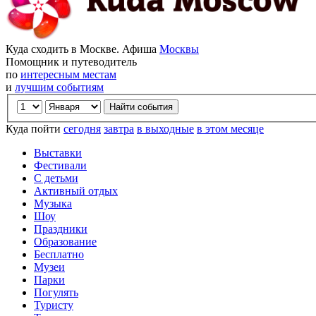
Куда сходить в Москве. Афиша
Москвы
Помощник и путеводитель
по
интересным местам
и
лучшим событиям
Куда пойти
сегодня
завтра
в выходные
в этом месяце
Выставки
Фестивали
С детьми
Активный отдых
Музыка
Шоу
Праздники
Образование
Бесплатно
Музеи
Парки
Погулять
Туристу