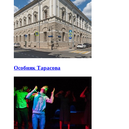
Особняк Тарасова