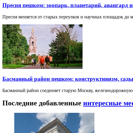
Пресня пешком: зоопарк, планетарий, авангард 
Пресня меняется от старых переулков и научных площадок до 
Басманный район пешком: конструктивизм, сады
Басманный район соединяет старую Москву, железнодорожную
Последние добавленные
интересные ме