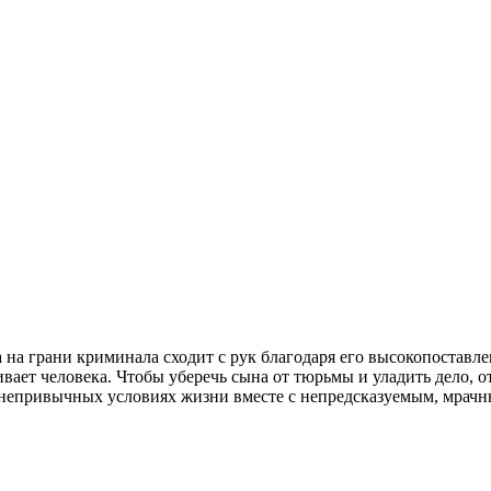
 на грани криминала сходит с рук благодаря его высокопоставл
ает человека. Чтобы уберечь сына от тюрьмы и уладить дело, от
в непривычных условиях жизни вместе с непредсказуемым, мрач