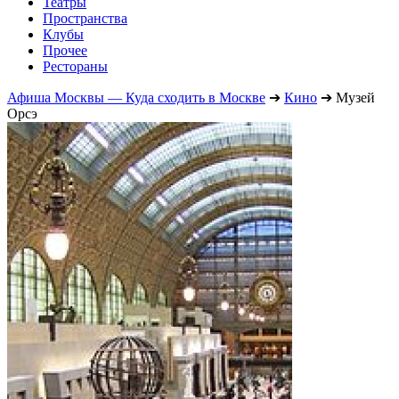
Театры
Пространства
Клубы
Прочее
Рестораны
Афиша Москвы — Куда сходить в Москве
➔
Кино
➔
Музей
Орсэ