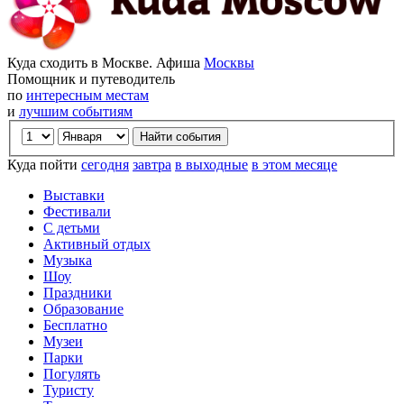
Куда сходить в Москве. Афиша
Москвы
Помощник и путеводитель
по
интересным местам
и
лучшим событиям
Куда пойти
сегодня
завтра
в выходные
в этом месяце
Выставки
Фестивали
С детьми
Активный отдых
Музыка
Шоу
Праздники
Образование
Бесплатно
Музеи
Парки
Погулять
Туристу