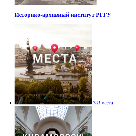
Историко-архивный институт РГГУ
783 места