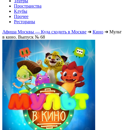
Театры
Пространства
Клубы
Прочее
Рестораны
Афиша Москвы — Куда сходить в Москве
➔
Кино
➔
Мульт
в кино. Выпуск № 68