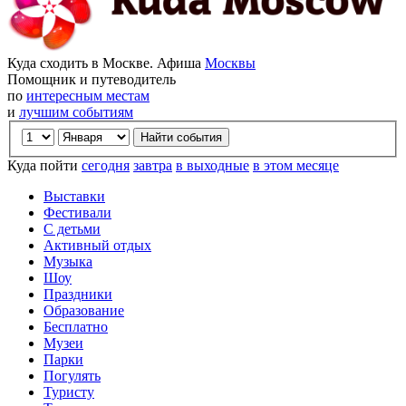
Куда сходить в Москве. Афиша
Москвы
Помощник и путеводитель
по
интересным местам
и
лучшим событиям
Куда пойти
сегодня
завтра
в выходные
в этом месяце
Выставки
Фестивали
С детьми
Активный отдых
Музыка
Шоу
Праздники
Образование
Бесплатно
Музеи
Парки
Погулять
Туристу