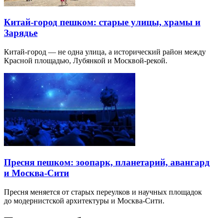
Китай-город пешком: старые улицы, храмы и
Зарядье
Китай-город — не одна улица, а исторический район между
Красной площадью, Лубянкой и Москвой-рекой.
Пресня пешком: зоопарк, планетарий, авангард
и Москва-Сити
Пресня меняется от старых переулков и научных площадок
до модернистской архитектуры и Москва-Сити.