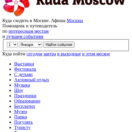
Куда сходить в Москве. Афиша
Москвы
Помощник и путеводитель
по
интересным местам
и
лучшим событиям
Куда пойти
сегодня
завтра
в выходные
в этом месяце
Выставки
Фестивали
С детьми
Активный отдых
Музыка
Шоу
Праздники
Образование
Бесплатно
Музеи
Парки
Погулять
Туристу