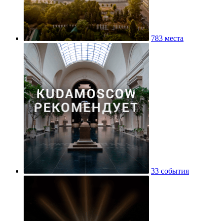
783 места
33 события