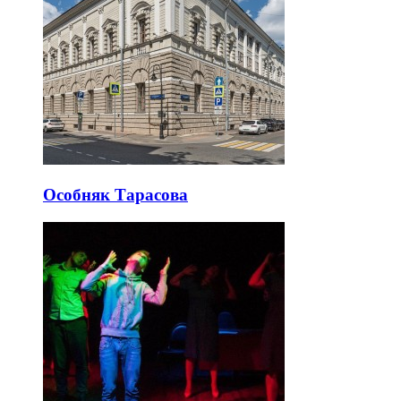
Особняк Тарасова