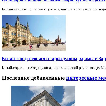
Бульварное кольцо не замкнуто в буквальном смысле и прохо
Китай-город пешком: старые улицы, храмы и Зар
Китай-город — не одна улица, а исторический район между К
Последние добавленные
интересные ме