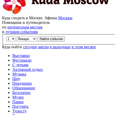
Куда сходить в Москве. Афиша
Москвы
Помощник и путеводитель
по
интересным местам
и
лучшим событиям
Куда пойти
сегодня
завтра
в выходные
в этом месяце
Выставки
Фестивали
С детьми
Активный отдых
Музыка
Шоу
Праздники
Образование
Бесплатно
Музеи
Парки
Погулять
Туристу