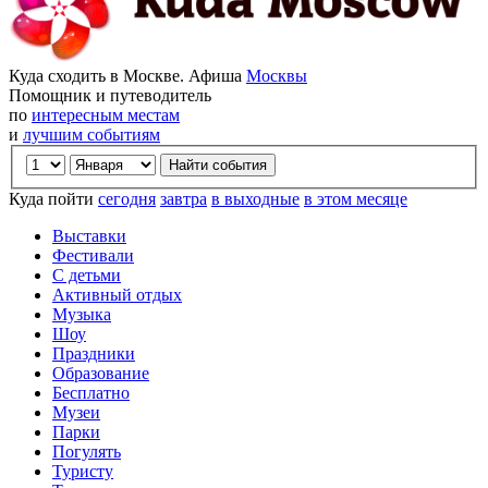
Куда сходить в Москве. Афиша
Москвы
Помощник и путеводитель
по
интересным местам
и
лучшим событиям
Куда пойти
сегодня
завтра
в выходные
в этом месяце
Выставки
Фестивали
С детьми
Активный отдых
Музыка
Шоу
Праздники
Образование
Бесплатно
Музеи
Парки
Погулять
Туристу