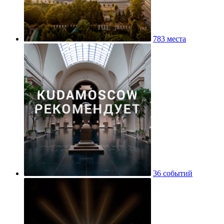
783 места
36 событий