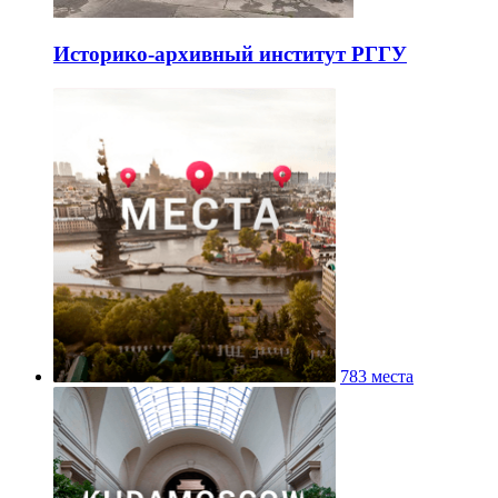
Историко-архивный институт РГГУ
783 места