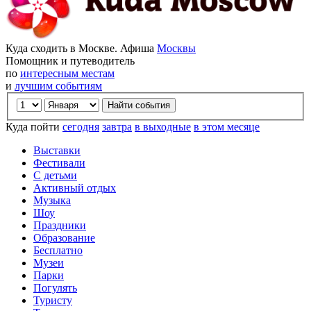
Куда сходить в Москве. Афиша
Москвы
Помощник и путеводитель
по
интересным местам
и
лучшим событиям
Куда пойти
сегодня
завтра
в выходные
в этом месяце
Выставки
Фестивали
С детьми
Активный отдых
Музыка
Шоу
Праздники
Образование
Бесплатно
Музеи
Парки
Погулять
Туристу