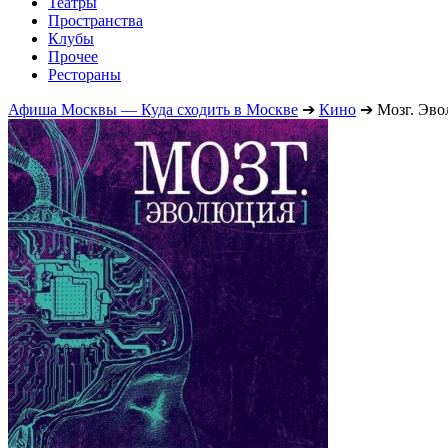
Театры
Пространства
Клубы
Прочее
Рестораны
Афиша Москвы — Куда сходить в Москве
➔
Кино
➔
Мозг. Эв