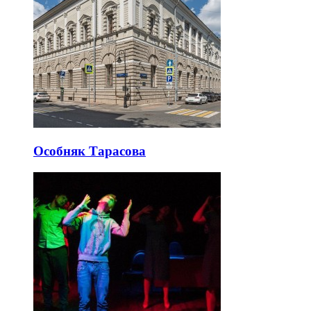
Особняк Тарасова