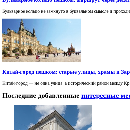
Бульварное кольцо не замкнуто в буквальном смысле и прохо
Китай-город пешком: старые улицы, храмы и Зар
Китай-город — не одна улица, а исторический район между К
Последние добавленные
интересные ме