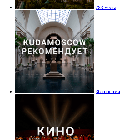
783 места
36 событий