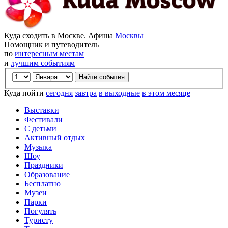
Куда сходить в Москве. Афиша
Москвы
Помощник и путеводитель
по
интересным местам
и
лучшим событиям
Куда пойти
сегодня
завтра
в выходные
в этом месяце
Выставки
Фестивали
С детьми
Активный отдых
Музыка
Шоу
Праздники
Образование
Бесплатно
Музеи
Парки
Погулять
Туристу