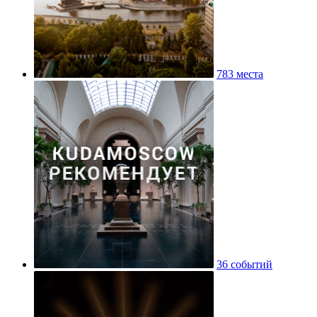
783 места
36 событий