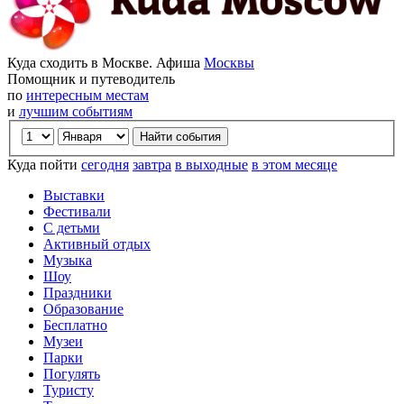
Куда сходить в Москве. Афиша
Москвы
Помощник и путеводитель
по
интересным местам
и
лучшим событиям
Куда пойти
сегодня
завтра
в выходные
в этом месяце
Выставки
Фестивали
С детьми
Активный отдых
Музыка
Шоу
Праздники
Образование
Бесплатно
Музеи
Парки
Погулять
Туристу