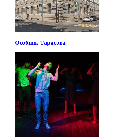
Особняк Тарасова