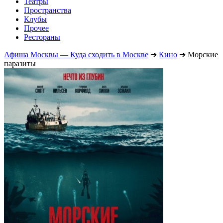
Театры
Пространства
Клубы
Прочее
Рестораны
Афиша Москвы — Куда сходить в Москве
➔
Кино
➔
Морские
паразиты