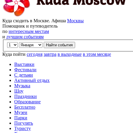
Куда сходить в Москве. Афиша
Москвы
Помощник и путеводитель
по
интересным местам
и
лучшим событиям
Куда пойти
сегодня
завтра
в выходные
в этом месяце
Выставки
Фестивали
С детьми
Активный отдых
Музыка
Шоу
Праздники
Образование
Бесплатно
Музеи
Парки
Погулять
Туристу