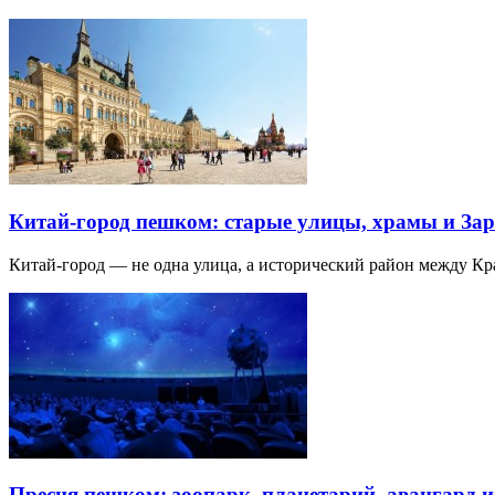
Китай-город пешком: старые улицы, храмы и Зар
Китай-город — не одна улица, а исторический район между К
Пресня пешком: зоопарк, планетарий, авангард 