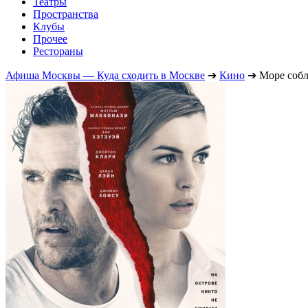
Театры
Пространства
Клубы
Прочее
Рестораны
Афиша Москвы — Куда сходить в Москве
➔
Кино
➔
Море собл