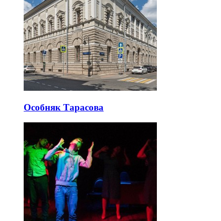
Особняк Тарасова