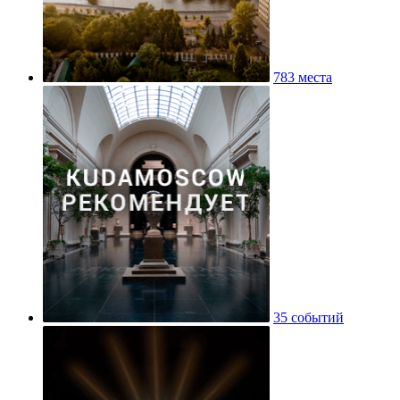
783 места
35 событий