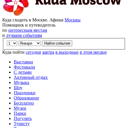
Куда сходить в Москве. Афиша
Москвы
Помощник и путеводитель
по
интересным местам
и
лучшим событиям
Куда пойти
сегодня
завтра
в выходные
в этом месяце
Выставки
Фестивали
С детьми
Активный отдых
Музыка
Шоу
Праздники
Образование
Бесплатно
Музеи
Парки
Погулять
Туристу