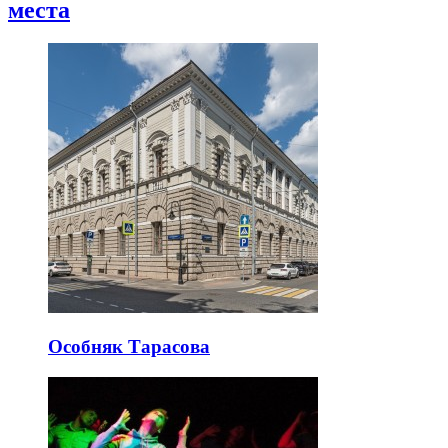
места
Особняк Тарасова