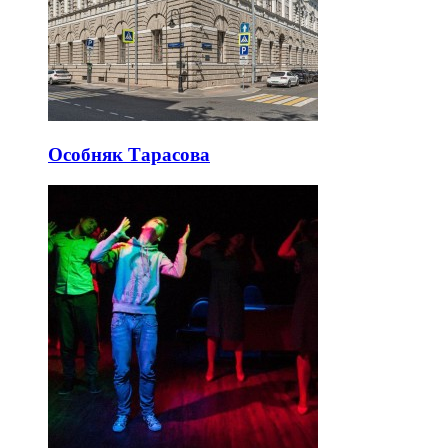
Особняк Тарасова