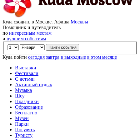
Куда сходить в Москве. Афиша
Москвы
Помощник и путеводитель
по
интересным местам
и
лучшим событиям
Куда пойти
сегодня
завтра
в выходные
в этом месяце
Выставки
Фестивали
С детьми
Активный отдых
Музыка
Шоу
Праздники
Образование
Бесплатно
Музеи
Парки
Погулять
Туристу