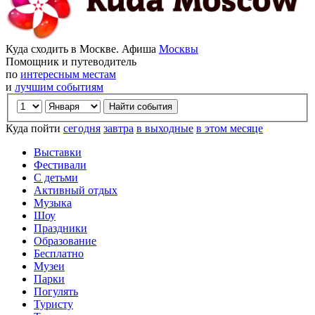
Куда сходить в Москве. Афиша
Москвы
Помощник и путеводитель
по
интересным местам
и
лучшим событиям
Куда пойти
сегодня
завтра
в выходные
в этом месяце
Выставки
Фестивали
С детьми
Активный отдых
Музыка
Шоу
Праздники
Образование
Бесплатно
Музеи
Парки
Погулять
Туристу