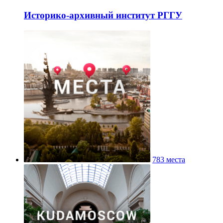
Историко-архивный институт РГГУ
783 места