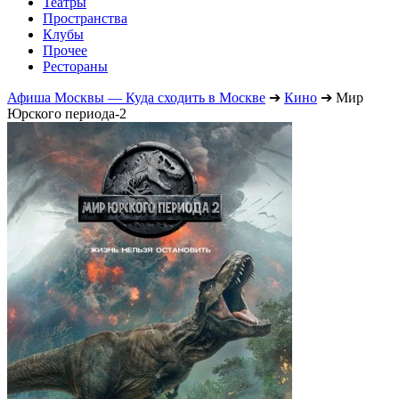
Театры
Пространства
Клубы
Прочее
Рестораны
Афиша Москвы — Куда сходить в Москве
➔
Кино
➔
Мир
Юрского периода-2