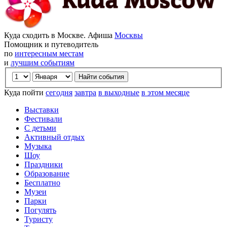
Куда сходить в Москве. Афиша
Москвы
Помощник и путеводитель
по
интересным местам
и
лучшим событиям
Куда пойти
сегодня
завтра
в выходные
в этом месяце
Выставки
Фестивали
С детьми
Активный отдых
Музыка
Шоу
Праздники
Образование
Бесплатно
Музеи
Парки
Погулять
Туристу