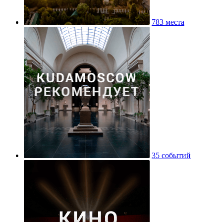
783 места
35 событий