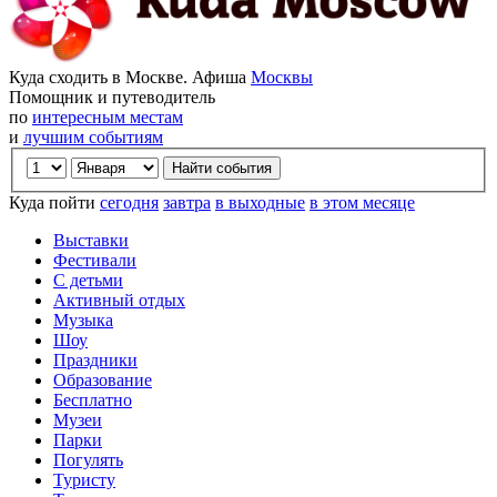
Куда сходить в Москве. Афиша
Москвы
Помощник и путеводитель
по
интересным местам
и
лучшим событиям
Куда пойти
сегодня
завтра
в выходные
в этом месяце
Выставки
Фестивали
С детьми
Активный отдых
Музыка
Шоу
Праздники
Образование
Бесплатно
Музеи
Парки
Погулять
Туристу