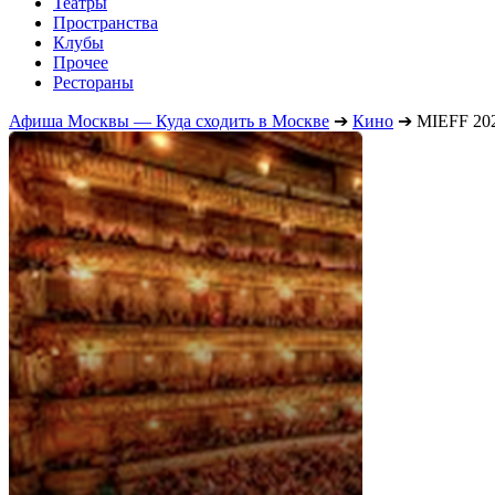
Театры
Пространства
Клубы
Прочее
Рестораны
Афиша Москвы — Куда сходить в Москве
➔
Кино
➔
MIEFF 202