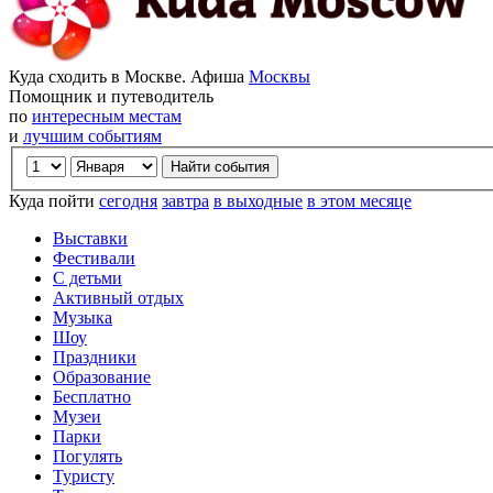
Куда сходить в Москве. Афиша
Москвы
Помощник и путеводитель
по
интересным местам
и
лучшим событиям
Куда пойти
сегодня
завтра
в выходные
в этом месяце
Выставки
Фестивали
С детьми
Активный отдых
Музыка
Шоу
Праздники
Образование
Бесплатно
Музеи
Парки
Погулять
Туристу