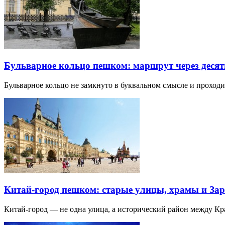
Бульварное кольцо пешком: маршрут через десят
Бульварное кольцо не замкнуто в буквальном смысле и прохо
Китай-город пешком: старые улицы, храмы и Зар
Китай-город — не одна улица, а исторический район между К