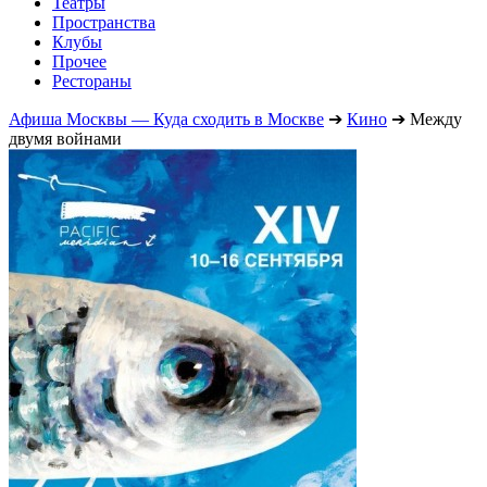
Театры
Пространства
Клубы
Прочее
Рестораны
Афиша Москвы — Куда сходить в Москве
➔
Кино
➔
Между
двумя войнами