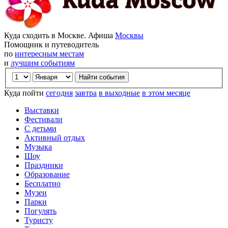
Куда сходить в Москве. Афиша
Москвы
Помощник и путеводитель
по
интересным местам
и
лучшим событиям
Куда пойти
сегодня
завтра
в выходные
в этом месяце
Выставки
Фестивали
С детьми
Активный отдых
Музыка
Шоу
Праздники
Образование
Бесплатно
Музеи
Парки
Погулять
Туристу