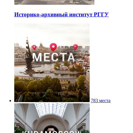
Историко-архивный институт РГГУ
783 места