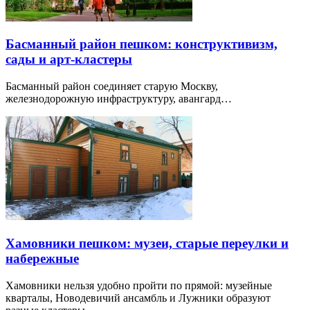
Басманный район пешком: конструктивизм,
сады и арт-кластеры
Басманный район соединяет старую Москву,
железнодорожную инфраструктуру, авангард…
Хамовники пешком: музеи, старые переулки и
набережные
Хамовники нельзя удобно пройти по прямой: музейные
кварталы, Новодевичий ансамбль и Лужники образуют