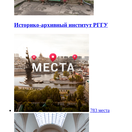
Историко-архивный институт РГГУ
783 места