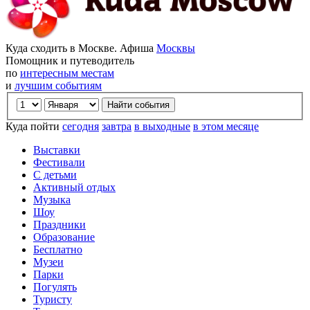
Куда сходить в Москве. Афиша
Москвы
Помощник и путеводитель
по
интересным местам
и
лучшим событиям
Куда пойти
сегодня
завтра
в выходные
в этом месяце
Выставки
Фестивали
С детьми
Активный отдых
Музыка
Шоу
Праздники
Образование
Бесплатно
Музеи
Парки
Погулять
Туристу