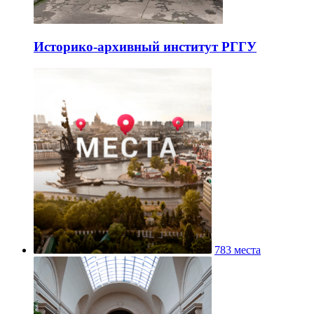
Историко-архивный институт РГГУ
783 места