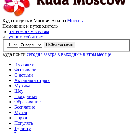
Куда сходить в Москве. Афиша
Москвы
Помощник и путеводитель
по
интересным местам
и
лучшим событиям
Куда пойти
сегодня
завтра
в выходные
в этом месяце
Выставки
Фестивали
С детьми
Активный отдых
Музыка
Шоу
Праздники
Образование
Бесплатно
Музеи
Парки
Погулять
Туристу