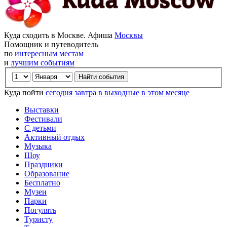
Куда сходить в Москве. Афиша
Москвы
Помощник и путеводитель
по
интересным местам
и
лучшим событиям
Куда пойти
сегодня
завтра
в выходные
в этом месяце
Выставки
Фестивали
С детьми
Активный отдых
Музыка
Шоу
Праздники
Образование
Бесплатно
Музеи
Парки
Погулять
Туристу