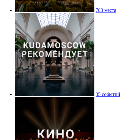
783 места
35 событий