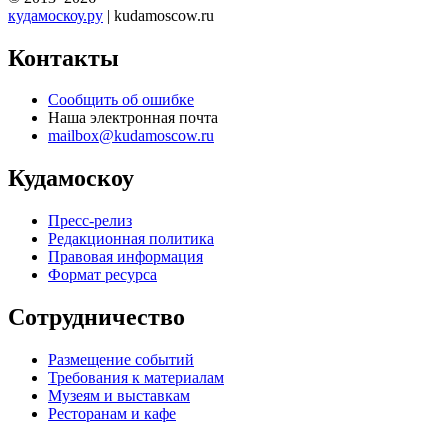
кудамоскоу.ру
| kudamoscow.ru
Контакты
Сообщить об ошибке
Наша электронная почта
mailbox@kudamoscow.ru
Кудамоскоу
Пресс-релиз
Редакционная политика
Правовая информация
Формат ресурса
Сотрудничество
Размещение событий
Требования к материалам
Музеям и выставкам
Ресторанам и кафе