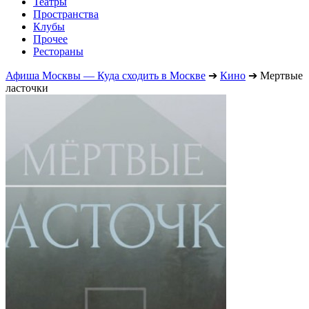
Театры
Пространства
Клубы
Прочее
Рестораны
Афиша Москвы — Куда сходить в Москве
➔
Кино
➔
Мертвые
ласточки