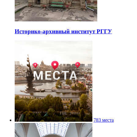
Историко-архивный институт РГГУ
783 места