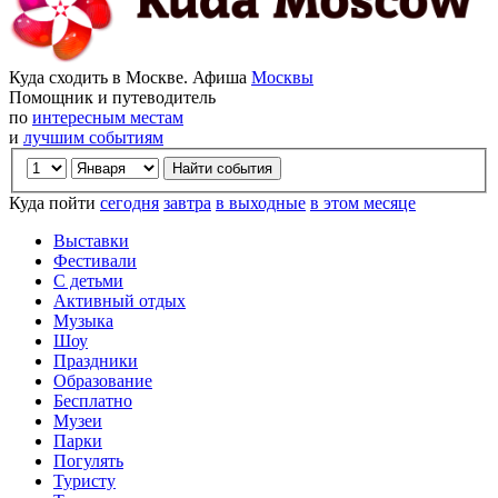
Куда сходить в Москве. Афиша
Москвы
Помощник и путеводитель
по
интересным местам
и
лучшим событиям
Куда пойти
сегодня
завтра
в выходные
в этом месяце
Выставки
Фестивали
С детьми
Активный отдых
Музыка
Шоу
Праздники
Образование
Бесплатно
Музеи
Парки
Погулять
Туристу