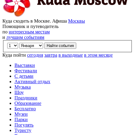
Куда сходить в Москве. Афиша
Москвы
Помощник и путеводитель
по
интересным местам
и
лучшим событиям
Куда пойти
сегодня
завтра
в выходные
в этом месяце
Выставки
Фестивали
С детьми
Активный отдых
Музыка
Шоу
Праздники
Образование
Бесплатно
Музеи
Парки
Погулять
Туристу