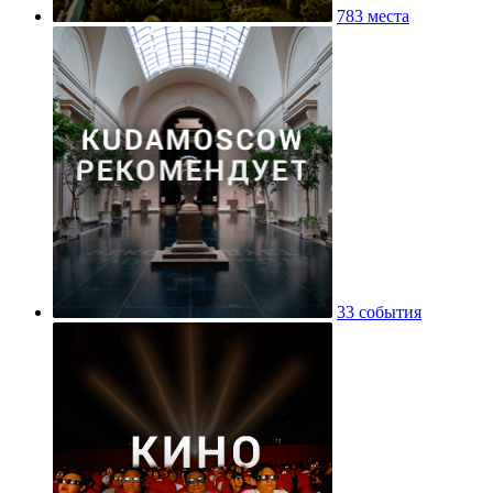
783 места
33 события