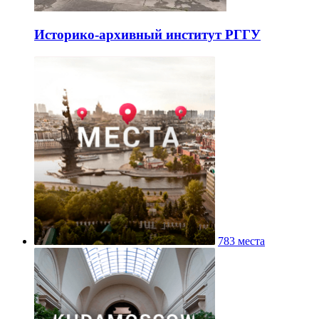
Историко-архивный институт РГГУ
783 места