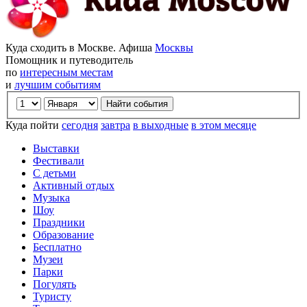
Куда сходить в Москве. Афиша
Москвы
Помощник и путеводитель
по
интересным местам
и
лучшим событиям
Куда пойти
сегодня
завтра
в выходные
в этом месяце
Выставки
Фестивали
С детьми
Активный отдых
Музыка
Шоу
Праздники
Образование
Бесплатно
Музеи
Парки
Погулять
Туристу