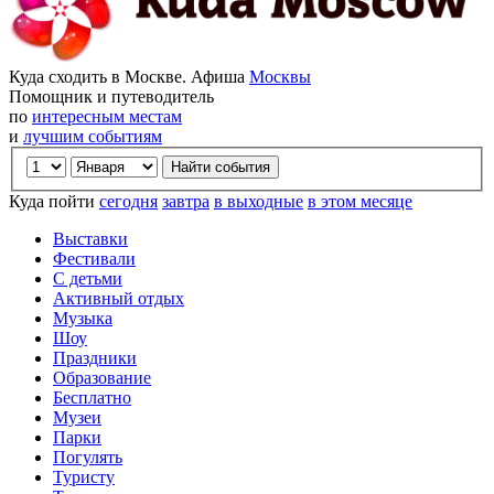
Куда сходить в Москве. Афиша
Москвы
Помощник и путеводитель
по
интересным местам
и
лучшим событиям
Куда пойти
сегодня
завтра
в выходные
в этом месяце
Выставки
Фестивали
С детьми
Активный отдых
Музыка
Шоу
Праздники
Образование
Бесплатно
Музеи
Парки
Погулять
Туристу