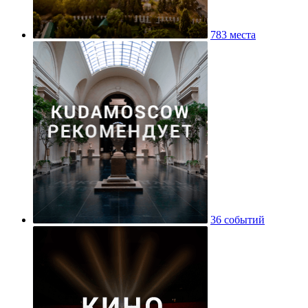
783 места
36 событий