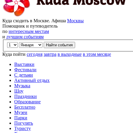
Куда сходить в Москве. Афиша
Москвы
Помощник и путеводитель
по
интересным местам
и
лучшим событиям
Куда пойти
сегодня
завтра
в выходные
в этом месяце
Выставки
Фестивали
С детьми
Активный отдых
Музыка
Шоу
Праздники
Образование
Бесплатно
Музеи
Парки
Погулять
Туристу