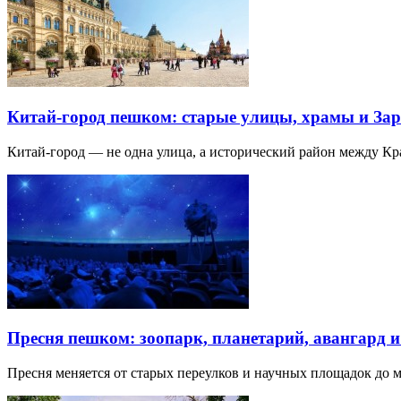
Китай-город пешком: старые улицы, храмы и Зар
Китай-город — не одна улица, а исторический район между К
Пресня пешком: зоопарк, планетарий, авангард 
Пресня меняется от старых переулков и научных площадок до 