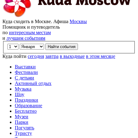
Куда сходить в Москве. Афиша
Москвы
Помощник и путеводитель
по
интересным местам
и
лучшим событиям
Куда пойти
сегодня
завтра
в выходные
в этом месяце
Выставки
Фестивали
С детьми
Активный отдых
Музыка
Шоу
Праздники
Образование
Бесплатно
Музеи
Парки
Погулять
Туристу