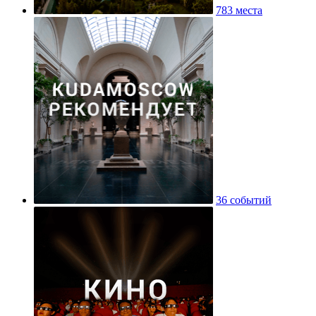
783 места
36 событий