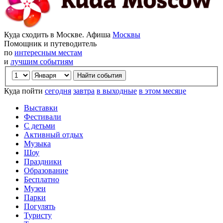
Куда сходить в Москве. Афиша
Москвы
Помощник и путеводитель
по
интересным местам
и
лучшим событиям
Куда пойти
сегодня
завтра
в выходные
в этом месяце
Выставки
Фестивали
С детьми
Активный отдых
Музыка
Шоу
Праздники
Образование
Бесплатно
Музеи
Парки
Погулять
Туристу