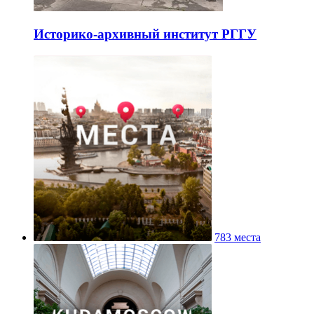
Историко-архивный институт РГГУ
783 места