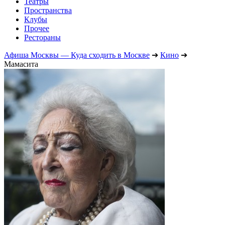
Театры
Пространства
Клубы
Прочее
Рестораны
Афиша Москвы — Куда сходить в Москве
➔
Кино
➔
Мамасита