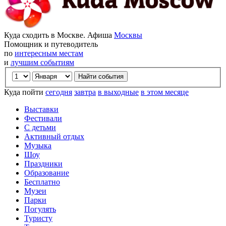
Куда сходить в Москве. Афиша
Москвы
Помощник и путеводитель
по
интересным местам
и
лучшим событиям
Куда пойти
сегодня
завтра
в выходные
в этом месяце
Выставки
Фестивали
С детьми
Активный отдых
Музыка
Шоу
Праздники
Образование
Бесплатно
Музеи
Парки
Погулять
Туристу