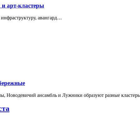
 и арт-кластеры
 инфраструктуру, авангард…
абережные
лы, Новодевичий ансамбль и Лужники образуют разные кластеры
ста