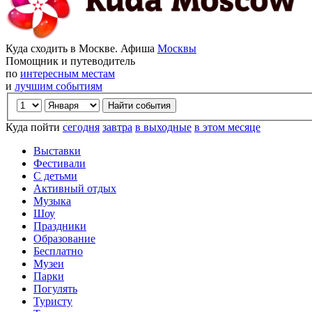
Куда сходить в Москве. Афиша
Москвы
Помощник и путеводитель
по
интересным местам
и
лучшим событиям
Куда пойти
сегодня
завтра
в выходные
в этом месяце
Выставки
Фестивали
С детьми
Активный отдых
Музыка
Шоу
Праздники
Образование
Бесплатно
Музеи
Парки
Погулять
Туристу