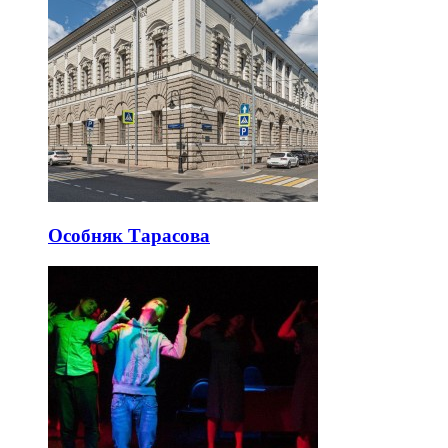
Особняк Тарасова