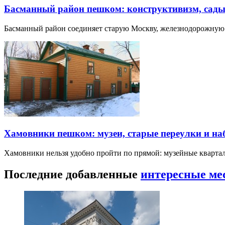
Басманный район пешком: конструктивизм, сады
Басманный район соединяет старую Москву, железнодорожную
Хамовники пешком: музеи, старые переулки и н
Хамовники нельзя удобно пройти по прямой: музейные кварта
Последние добавленные
интересные ме