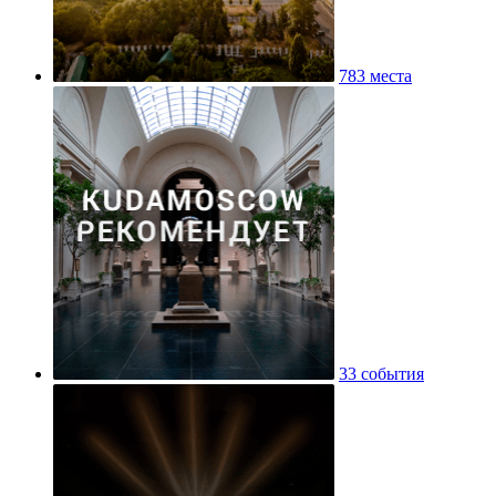
783 места
33 события