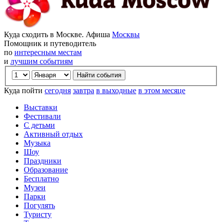
Куда сходить в Москве. Афиша
Москвы
Помощник и путеводитель
по
интересным местам
и
лучшим событиям
Куда пойти
сегодня
завтра
в выходные
в этом месяце
Выставки
Фестивали
С детьми
Активный отдых
Музыка
Шоу
Праздники
Образование
Бесплатно
Музеи
Парки
Погулять
Туристу