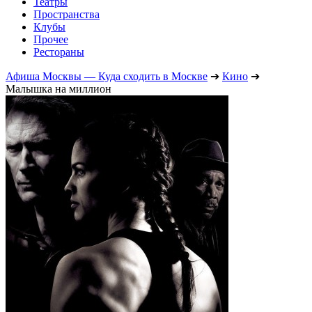
Театры
Пространства
Клубы
Прочее
Рестораны
Афиша Москвы — Куда сходить в Москве
➔
Кино
➔
Малышка на миллион