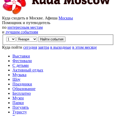
Куда сходить в Москве. Афиша
Москвы
Помощник и путеводитель
по
интересным местам
и
лучшим событиям
Куда пойти
сегодня
завтра
в выходные
в этом месяце
Выставки
Фестивали
С детьми
Активный отдых
Музыка
Шоу
Праздники
Образование
Бесплатно
Музеи
Парки
Погулять
Туристу