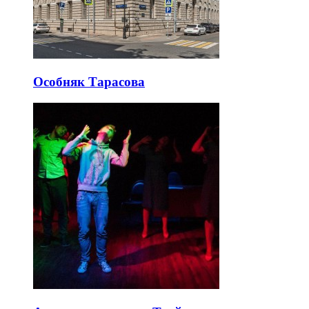
Особняк Тарасова