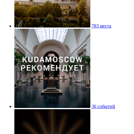
783 места
36 событий