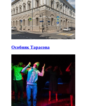
Особняк Тарасова