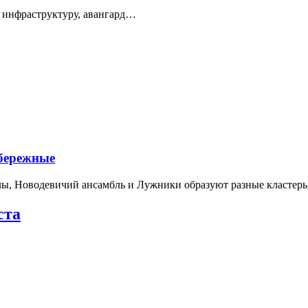
 инфраструктуру, авангард…
абережные
лы, Новодевичий ансамбль и Лужники образуют разные кластеры
ста