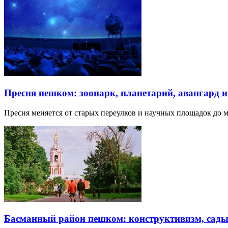
Пресня пешком: зоопарк, планетарий, авангард 
Пресня меняется от старых переулков и научных площадок до 
Басманный район пешком: конструктивизм, сады