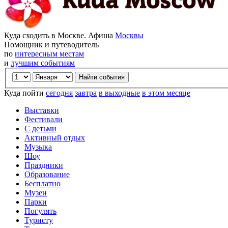
Куда сходить в Москве. Афиша
Москвы
Помощник и путеводитель
по
интересным местам
и
лучшим событиям
Куда пойти
сегодня
завтра
в выходные
в этом месяце
Выставки
Фестивали
С детьми
Активный отдых
Музыка
Шоу
Праздники
Образование
Бесплатно
Музеи
Парки
Погулять
Туристу