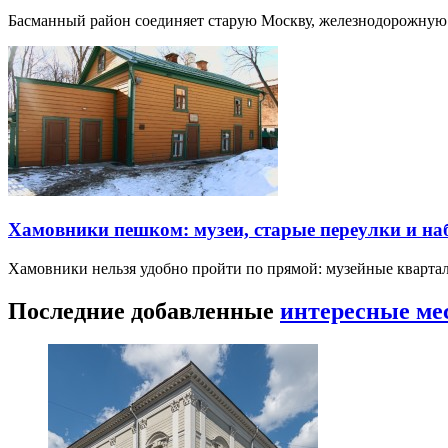
Басманный район соединяет старую Москву, железнодорожную
Хамовники пешком: музеи, старые переулки и н
Хамовники нельзя удобно пройти по прямой: музейные кварта
Последние добавленные
интересные ме