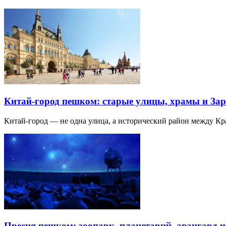
Китай-город пешком: старые улицы, храмы и Зар
Китай-город — не одна улица, а исторический район между К
Пресня пешком: зоопарк, планетарий, авангард 