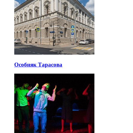
Особняк Тарасова