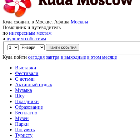
Куда сходить в Москве. Афиша
Москвы
Помощник и путеводитель
по
интересным местам
и
лучшим событиям
Куда пойти
сегодня
завтра
в выходные
в этом месяце
Выставки
Фестивали
С детьми
Активный отдых
Музыка
Шоу
Праздники
Образование
Бесплатно
Музеи
Парки
Погулять
Туристу