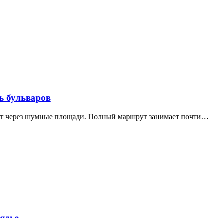
ь бульваров
дит через шумные площади. Полный маршрут занимает почти…
ядье