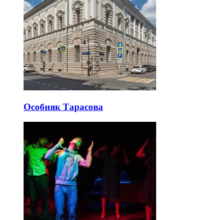
Особняк Тарасова