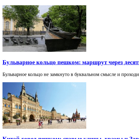
Бульварное кольцо пешком: маршрут через десят
Бульварное кольцо не замкнуто в буквальном смысле и прохо
Китай-город пешком: старые улицы, храмы и Зар