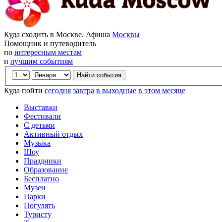
Куда сходить в Москве. Афиша
Москвы
Помощник и путеводитель
по
интересным местам
и
лучшим событиям
Куда пойти
сегодня
завтра
в выходные
в этом месяце
Выставки
Фестивали
С детьми
Активный отдых
Музыка
Шоу
Праздники
Образование
Бесплатно
Музеи
Парки
Погулять
Туристу