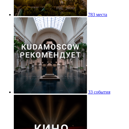
783 места
33 события