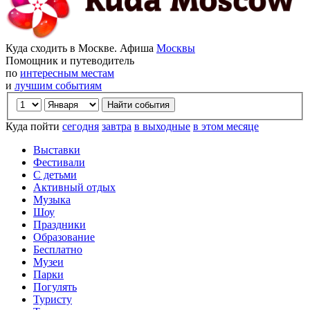
Куда сходить в Москве. Афиша
Москвы
Помощник и путеводитель
по
интересным местам
и
лучшим событиям
Куда пойти
сегодня
завтра
в выходные
в этом месяце
Выставки
Фестивали
С детьми
Активный отдых
Музыка
Шоу
Праздники
Образование
Бесплатно
Музеи
Парки
Погулять
Туристу