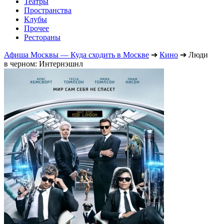
Театры
Пространства
Клубы
Прочее
Рестораны
Афиша Москвы — Куда сходить в Москве
➔
Кино
➔
Люди
в черном: Интернэшнл