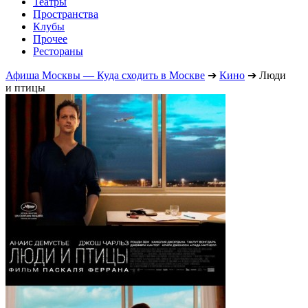
Театры
Пространства
Клубы
Прочее
Рестораны
Афиша Москвы — Куда сходить в Москве
➔
Кино
➔
Люди
и птицы