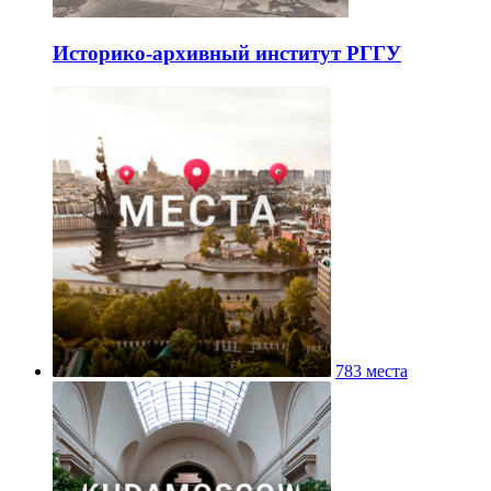
Историко-архивный институт РГГУ
783 места