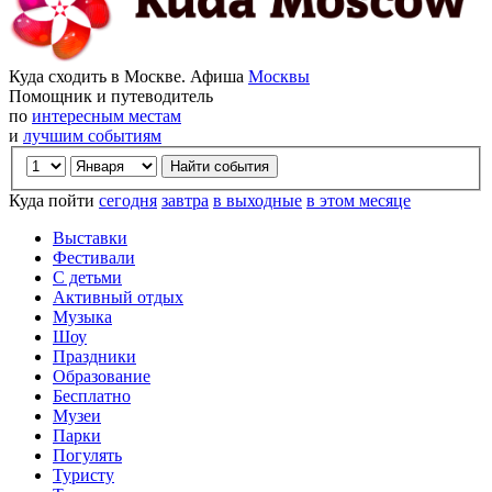
Куда сходить в Москве. Афиша
Москвы
Помощник и путеводитель
по
интересным местам
и
лучшим событиям
Куда пойти
сегодня
завтра
в выходные
в этом месяце
Выставки
Фестивали
С детьми
Активный отдых
Музыка
Шоу
Праздники
Образование
Бесплатно
Музеи
Парки
Погулять
Туристу