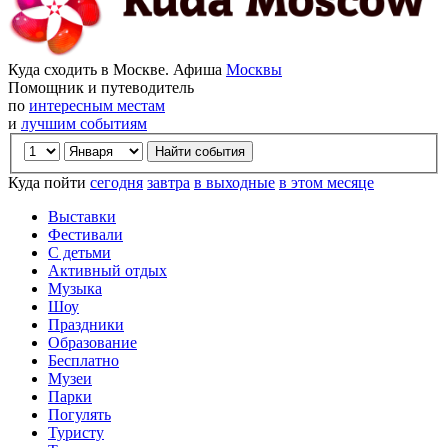
Куда сходить в Москве. Афиша
Москвы
Помощник и путеводитель
по
интересным местам
и
лучшим событиям
Куда пойти
сегодня
завтра
в выходные
в этом месяце
Выставки
Фестивали
С детьми
Активный отдых
Музыка
Шоу
Праздники
Образование
Бесплатно
Музеи
Парки
Погулять
Туристу