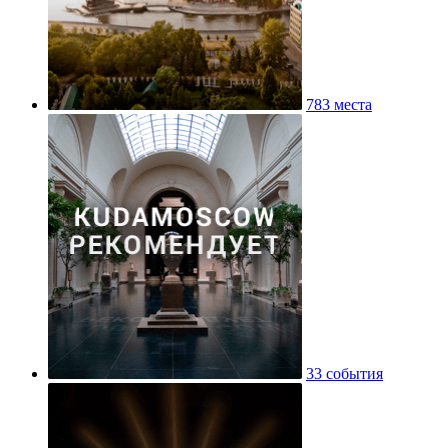
783 места
33 события