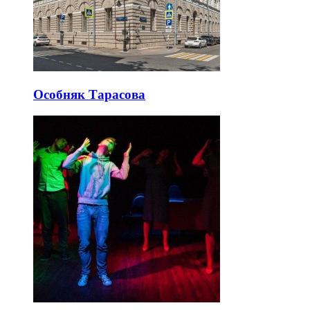
Особняк Тарасова