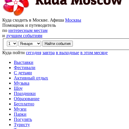
Куда сходить в Москве. Афиша
Москвы
Помощник и путеводитель
по
интересным местам
и
лучшим событиям
Куда пойти
сегодня
завтра
в выходные
в этом месяце
Выставки
Фестивали
С детьми
Активный отдых
Музыка
Шоу
Праздники
Образование
Бесплатно
Музеи
Парки
Погулять
Туристу