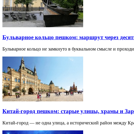
Бульварное кольцо пешком: маршрут через десят
Бульварное кольцо не замкнуто в буквальном смысле и прохо
Китай-город пешком: старые улицы, храмы и Зар
Китай-город — не одна улица, а исторический район между К