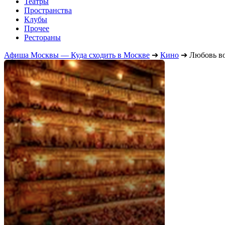
Театры
Пространства
Клубы
Прочее
Рестораны
Афиша Москвы — Куда сходить в Москве
➔
Кино
➔
Любовь во