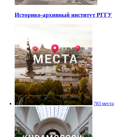
Историко-архивный институт РГГУ
783 места