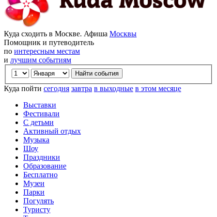
Куда сходить в Москве. Афиша
Москвы
Помощник и путеводитель
по
интересным местам
и
лучшим событиям
Куда пойти
сегодня
завтра
в выходные
в этом месяце
Выставки
Фестивали
С детьми
Активный отдых
Музыка
Шоу
Праздники
Образование
Бесплатно
Музеи
Парки
Погулять
Туристу