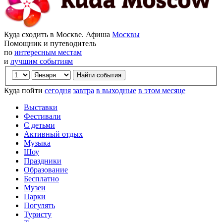
Куда сходить в Москве. Афиша
Москвы
Помощник и путеводитель
по
интересным местам
и
лучшим событиям
Куда пойти
сегодня
завтра
в выходные
в этом месяце
Выставки
Фестивали
С детьми
Активный отдых
Музыка
Шоу
Праздники
Образование
Бесплатно
Музеи
Парки
Погулять
Туристу