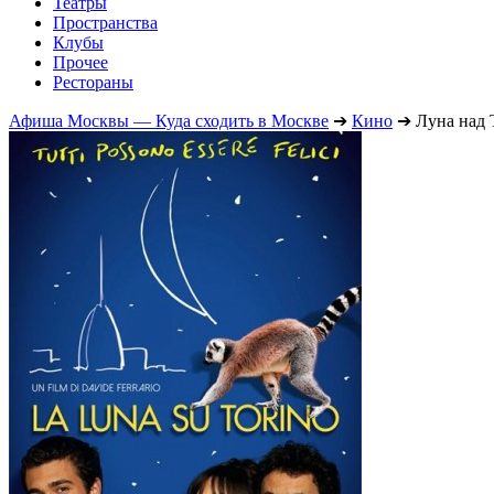
Театры
Пространства
Клубы
Прочее
Рестораны
Афиша Москвы — Куда сходить в Москве
➔
Кино
➔
Луна над