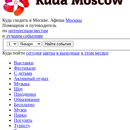
Куда сходить в Москве. Афиша
Москвы
Помощник и путеводитель
по
интересным местам
и
лучшим событиям
Куда пойти
сегодня
завтра
в выходные
в этом месяце
Выставки
Фестивали
С детьми
Активный отдых
Музыка
Шоу
Праздники
Образование
Бесплатно
Музеи
Парки
Погулять
Туристу