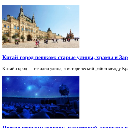
Китай-город пешком: старые улицы, храмы и Зар
Китай-город — не одна улица, а исторический район между К
Пресня пешком: зоопарк, планетарий, авангард 