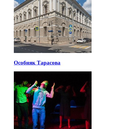
Особняк Тарасова